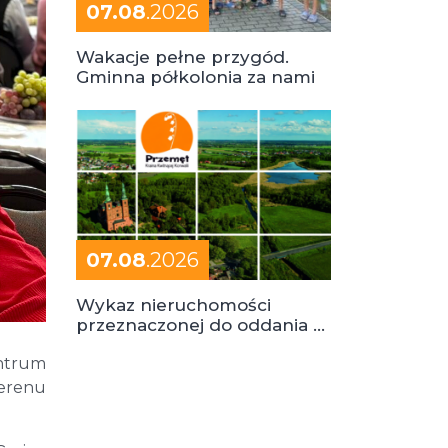
07.08
.2026
Wakacje pełne przygód.
Gminna półkolonia za nami
07.08
.2026
Wykaz nieruchomości
przeznaczonej do oddania w
dzierżawę
entrum
terenu