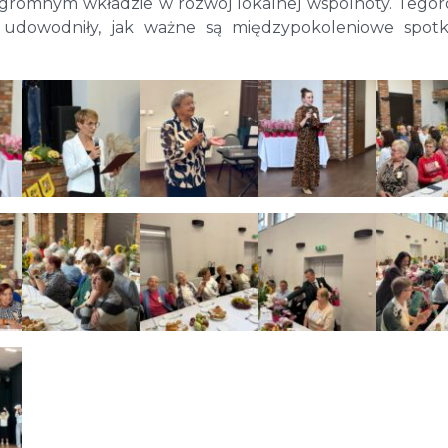
i ogromnym wkładzie w rozwój lokalnej wspólnoty. Tego
udowodniły, jak ważne są międzypokoleniowe spotka