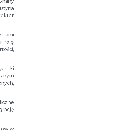
 Gminy
ustyna
rektor
eniami
ł rolę
tości,
cielki
ycznym
cnych,
liczne
grację
orów w