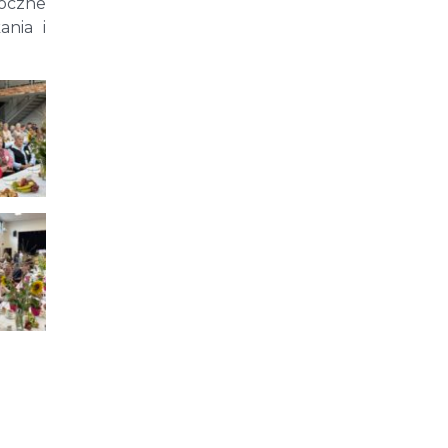
roczne
nia i