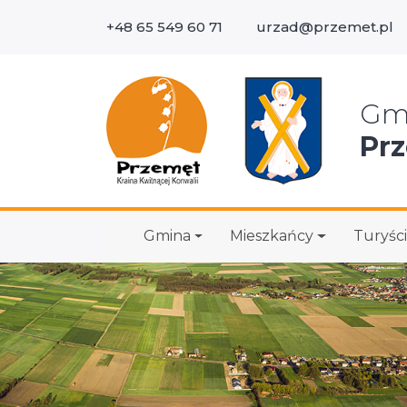
+48 65 549 60 71
urzad@przemet.pl
Wys
Gm
Pr
Gmina
Mieszkańcy
Turyści