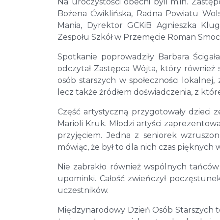
Na uroczystości obecni byli m.in. Zast
Bożena Ćwiklińska, Radna Powiatu Wol
Mania, Dyrektor GCKiB Agnieszka Klug
Zespołu Szkół w Przemęcie Roman Smoc
Spotkanie poprowadziły Barbara Ścigała
odczytał Zastępca Wójta, który również s
osób starszych w społeczności lokalnej, za
lecz także źródłem doświadczenia, z któ
Część artystyczną przygotowały dzieci 
Marioli Kruk. Młodzi artyści zaprezentow
przyjęciem. Jedna z seniorek wzruszo
mówiąc, że był to dla nich czas pięknych
Nie zabrakło również wspólnych tańców 
upominki. Całość zwieńczył poczęstunek 
uczestników.
Międzynarodowy Dzień Osób Starszych to