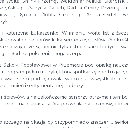
ępca Wójta Gminy Przemęt Waldemar Kalitka, Skarbnik
sztyńskiego Patrycja Pabich, Radna Gminy Przemęt J
iewicz, Dyrektor Żłobka Gminnego Aneta Seidel, Dy
zyk.
 i Katarzyna Łukaszenko. W imieniu wójta list z życz
kierował do seniorów kilka serdecznych słów. Podkreśli
znaczając, że są oni nie tylko strażnikami tradycji i war
rego młodsze pokolenia mogą czerpać.
ze Szkoły Podstawowej w Przemęcie pod opieką nauczy
ali program pełen muzyki, który spotkał się z entuzjast
na występem podziękowała w imieniu wszystkich obe
 wspomnień i sentymentalnej podróży.
i śpiewów, a na zakończenie seniorzy otrzymali symbo
i wspólna biesiada, która pozwoliła na rozmowy i inte
 szczególna okazja, by przypomnieć o znaczeniu seni