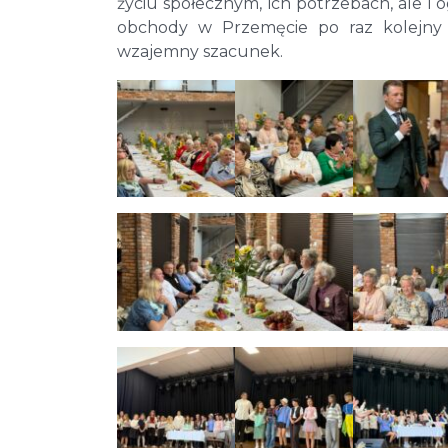
życiu społecznym, ich potrzebach, ale 
obchody w Przemęcie po raz kolejny 
wzajemny szacunek.