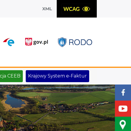
XML
X
cja CEEB
Krajowy System e-Faktur