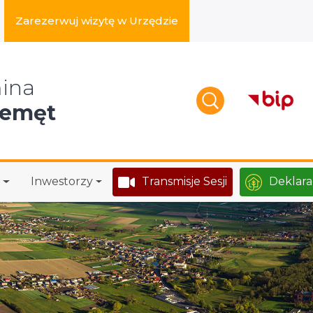
Zarezerwuj wizytę w Urzędzie
zukaj w serwisie
ina
zemęt
Inwestorzy
Transmisje Sesji
Deklara