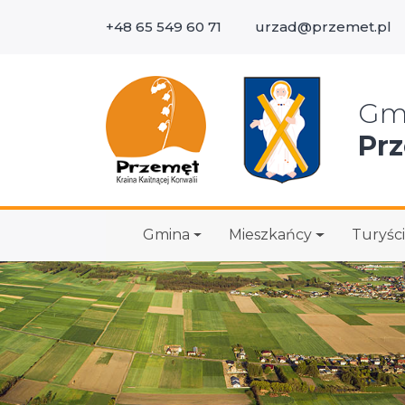
+48 65 549 60 71
urzad@przemet.pl
Wys
Gm
Pr
Gmina
Mieszkańcy
Turyści