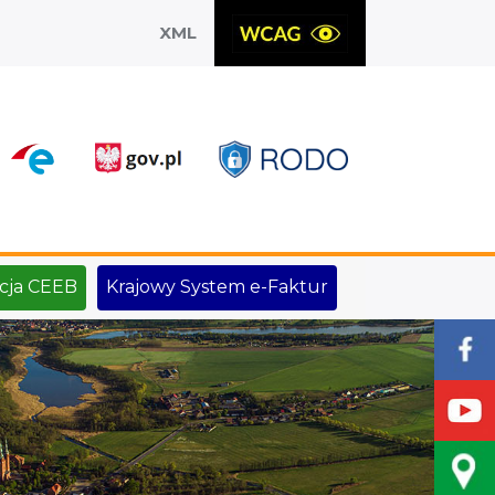
XML
X
cja CEEB
Krajowy System e-Faktur