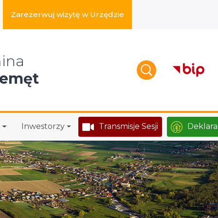
Zarezerwuj wizytę w Urzędzie
zukaj w serwisie
ina
zemęt
Inwestorzy
Transmisje Sesji
Deklara