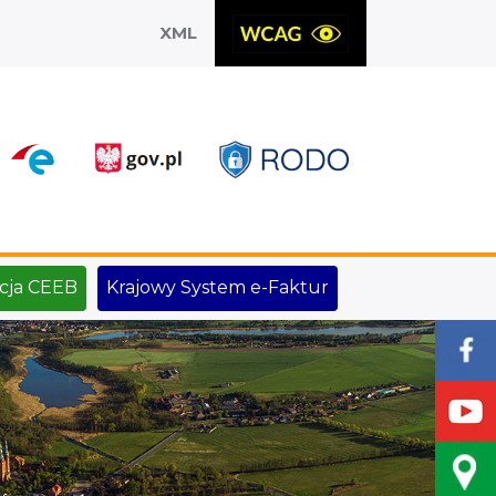
XML
X
cja CEEB
Krajowy System e-Faktur