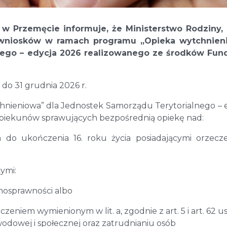
 Przemęcie informuje, że Ministerstwo Rodziny, 
ór wniosków w ramach programu „Opieka wytchnien
nego – edycja 2026 realizowanego ze środków Fun
 do 31 grudnia 2026 r.
ieniowa” dla Jednostek Samorządu Terytorialnego – 
 opiekunów sprawujących bezpośrednią opiekę nad:
a do ukończenia 16. roku życia posiadającymi orzecz
ymi:
nosprawności albo
zeniem wymienionym w lit. a, zgodnie z art. 5 i art. 62 
 zawodowej i społecznej oraz zatrudnianiu osób