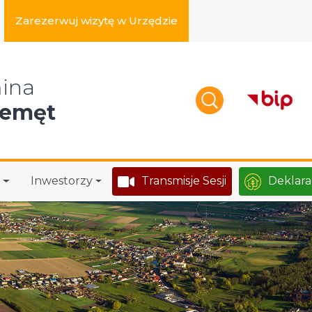
Zarezerwuj wizytę w Urzędzie
zukaj w serwisie
ina
zemęt
Inwestorzy
Transmisje Sesji
Deklara