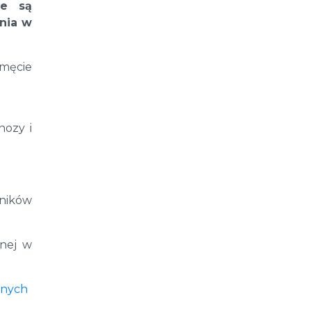
ne są
enia w
emęcie
nozy i
tników
nej w
wnych