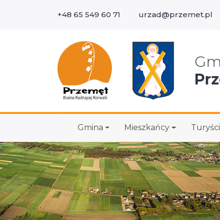
+48 65 549 60 71
urzad@przemet.pl
Wys
Gm
Pr
Gmina
Mieszkańcy
Turyści