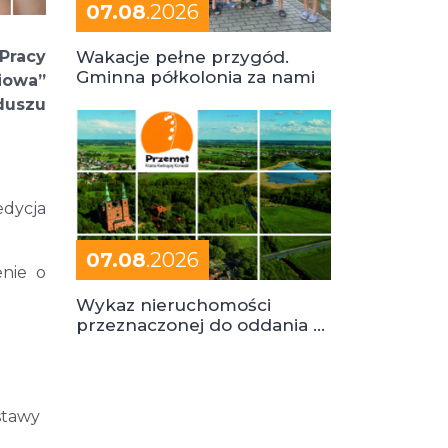
07.08
.2026
Wakacje pełne przygód.
Pracy
Gminna półkolonia za nami
iowa”
duszu
edycja
07.08
.2026
enie o
Wykaz nieruchomości
przeznaczonej do oddania w
dzierżawę
ustawy