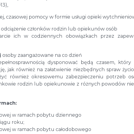
13),
ej, czasowej pomocy w formie usługi opieki wytchnieniow
e
odciążenie członków rodzin lub opiekunów osób
arcie ich w codziennych obowiązkach przez zapewn
j
osoby zaangażowane na co dzień
iepełnosprawnością dysponować będą czasem, który
ę, jak również na załatwienie niezbędnych spraw życi
użyć również okresowemu zabezpieczeniu potrzeb o
łonkowie rodzin lub opiekunowie z różnych powodów ni
rmach:
niowej w ramach pobytu dziennego
iągu roku;
niowej w ramach pobytu całodobowego