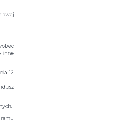
iowej
 wobec
e inne
nia 12
ndusz
nych.
ogramu