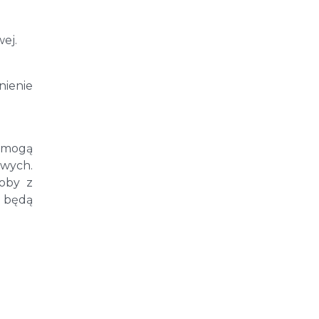
ej.
ienie
 mogą
owych.
soby z
e będą