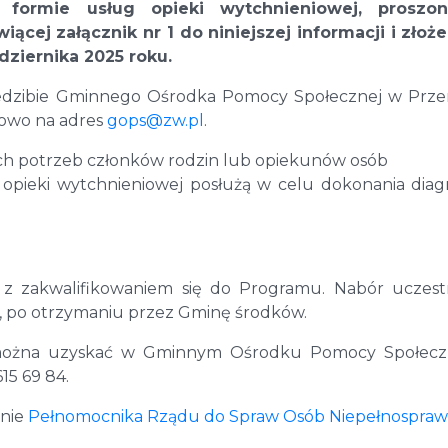
formie usług opieki wytchnieniowej, proszo
ącej załącznik nr 1 do niniejszej informacji i złoż
dziernika 2025 roku.
siedzibie Gminnego Ośrodka Pomocy Społecznej w Prz
ilowo na adres
gops@zw.pl
.
ch potrzeb członków rodzin lub opiekunów osób
 opieki wytchnieniowej posłużą w celu dokonania diag
e z zakwalifikowaniem się do Programu. Nabór uczes
e, po otrzymaniu przez Gminę środków.
 można uzyskać w Gminnym Ośrodku Pomocy Społecz
15 69 84.
onie
Pełnomocnika Rządu do Spraw Osób Niepełnospra