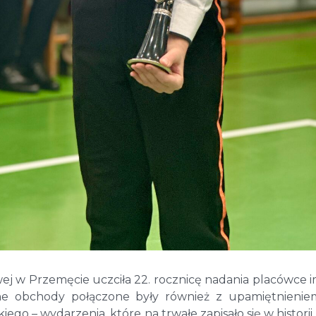
ej w Przemęcie uczciła 22. rocznicę nadania placówce i
e obchody połączone były również z upamiętnienie
o – wydarzenia, które na trwałe zapisało się w historii 