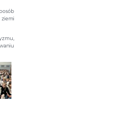
sposób
ziemi
tyzmu,
owaniu