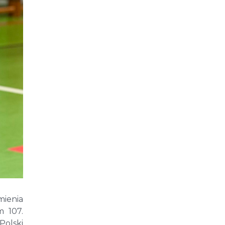
mienia
m 107.
Polski