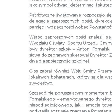
jako symbol odwagi, determinacji i skutec
Patriotyczne świętowanie rozpoczęło si
delegacje zaproszonych gości, dyrekc
pamięci i wdzięczności wobec Powstańców
Wśród zaproszonych gości znaleźli si
Wydziału Oświaty i Sportu Urzędu Gminy w
były dyrektor szkoły – Antoni Fornalski
słowa do zebranych skierował Dyrektor 
dnia dla społeczności szkolnej.
Głos zabrał również Wójt Gminy Przem
lokalnych bohaterach, którzy są dla w
zwycięstwo.
Szczególnie poruszającym momentem był
Fornalskiego – emerytowanego dyrektor
niepodległościowego, jak i emocje towa
podkreślając trwałe znaczenie Powstania 