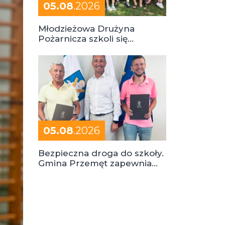
05.08
.2026
Młodzieżowa Drużyna
Pożarnicza szkoli się
podczas obozu
05.08
.2026
Bezpieczna droga do szkoły.
Gmina Przemęt zapewnia
dowóz do szkół i ośrodków