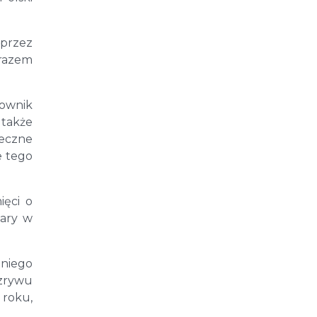
 przez
yrazem
rownik
 także
deczne
e tego
ięci o
iary w
oniego
 zrywu
 roku,