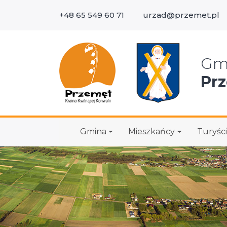
+48 65 549 60 71
urzad@przemet.pl
Wys
Gm
Pr
Gmina
Mieszkańcy
Turyści