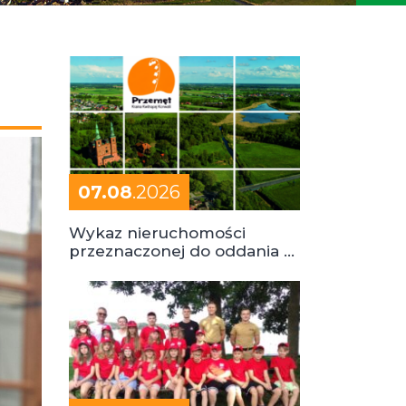
07.08
.2026
Wykaz nieruchomości
przeznaczonej do oddania w
dzierżawę