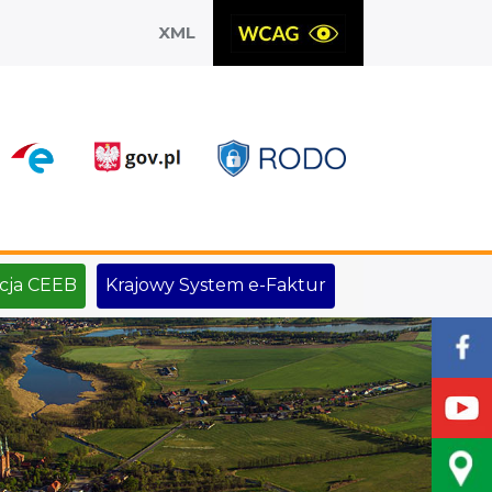
XML
X
cja CEEB
Krajowy System e-Faktur