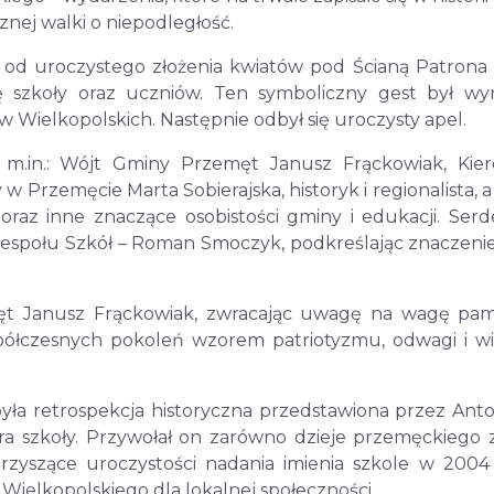
znej walki o niepodległość.
ę od uroczystego złożenia kwiatów pod Ścianą Patrona
ję szkoły oraz uczniów. Ten symboliczny gest był w
 Wielkopolskich. Następnie odbył się uroczysty apel.
ę m.in.: Wójt Gminy Przemęt Janusz Frąckowiak, Kie
 Przemęcie Marta Sobierajska, historyk i regionalista, a
 oraz inne znaczące osobistości gminy i edukacji. Ser
Zespołu Szkół – Roman Smoczyk, podkreślając znaczeni
ęt Janusz Frąckowiak, zwracając uwagę na wagę pam
spółczesnych pokoleń wzorem patriotyzmu, odwagi i w
a retrospekcja historyczna przedstawiona przez Ant
a szkoły. Przywołał on zarówno dzieje przemęckiego
rzyszące uroczystości nadania imienia szkole w 2004
Wielkopolskiego dla lokalnej społeczności.