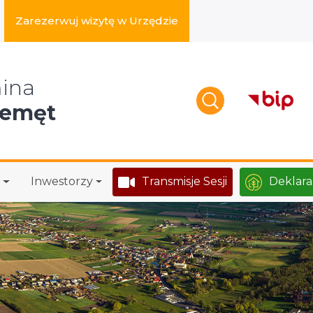
Zarezerwuj wizytę w Urzędzie
zukaj w serwisie
ina
zemęt
Inwestorzy
Transmisje Sesji
Deklara