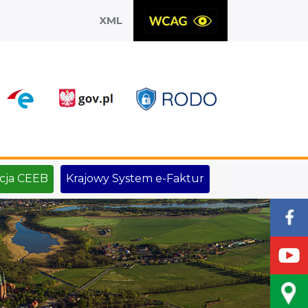
XML
X
cja CEEB
Krajowy System e-Faktur