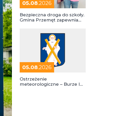
05.08
.2026
Bezpieczna droga do szkoły.
Gmina Przemęt zapewnia
dowóz do szkół i ośrodków
05.08
.2026
Ostrzeżenie
meteorologiczne – Burze I
stopień zagrożenia