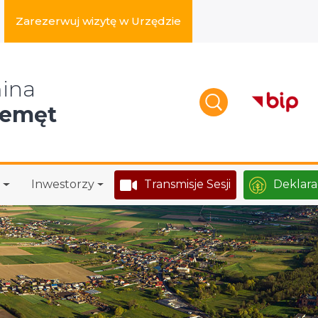
Zarezerwuj wizytę w Urzędzie
zukaj w serwisie
ina
zemęt
Inwestorzy
Transmisje Sesji
Deklara