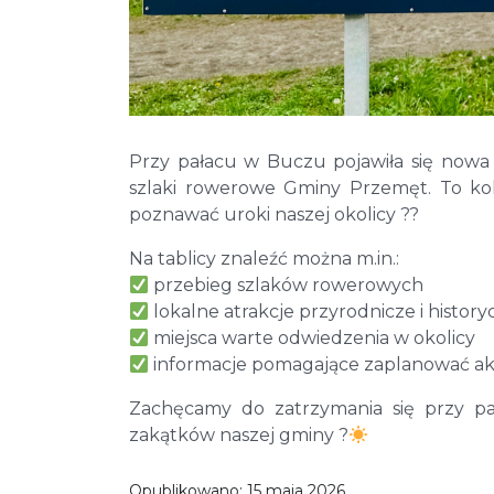
Przy pałacu w Buczu pojawiła się nowa 
szlaki rowerowe Gminy Przemęt. To kol
poznawać uroki naszej okolicy ??️
Na tablicy znaleźć można m.in.:
przebieg szlaków rowerowych
lokalne atrakcje przyrodnicze i histor
miejsca warte odwiedzenia w okolicy
informacje pomagające zaplanować a
Zachęcamy do zatrzymania się przy p
zakątków naszej gminy ?
Opublikowano:
15 maja 2026