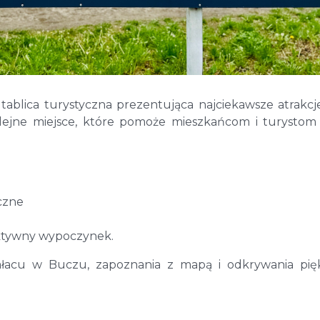
tablica turystyczna prezentująca najciekawsze atrakcj
ejne miejsce, które pomoże mieszkańcom i turystom 
yczne
ktywny wypoczynek.
ałacu w Buczu, zapoznania z mapą i odkrywania pię