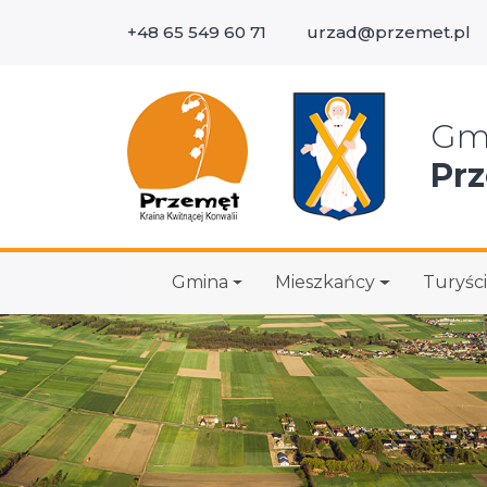
+48 65 549 60 71
urzad@przemet.pl
Wys
Gm
Pr
Gmina
Mieszkańcy
Turyści