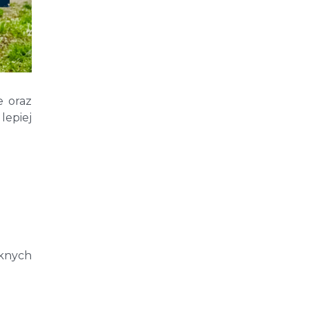
e oraz
lepiej
knych