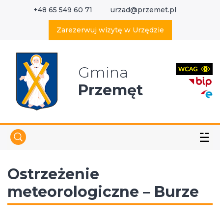
+48 65 549 60 71
urzad@przemet.pl
X
Wyszukaj w serwisie
Zarezerwuj wizytę w Urzędzie
Gmina
Przemęt
☱
Ostrzeżenie
meteorologiczne – Burze