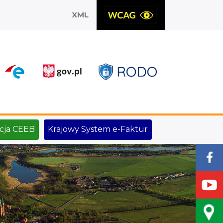
XML
X
cja CEEB
Krajowy System e-Faktur