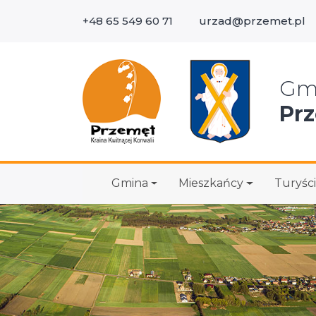
+48 65 549 60 71
urzad@przemet.pl
Wys
Gm
Pr
Gmina
Mieszkańcy
Turyści