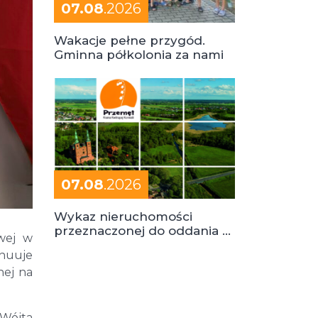
07.08
.2026
Wakacje pełne przygód.
Gminna półkolonia za nami
07.08
.2026
Wykaz nieruchomości
przeznaczonej do oddania w
wej w
dzierżawę
nuuje
nej na
Wójta