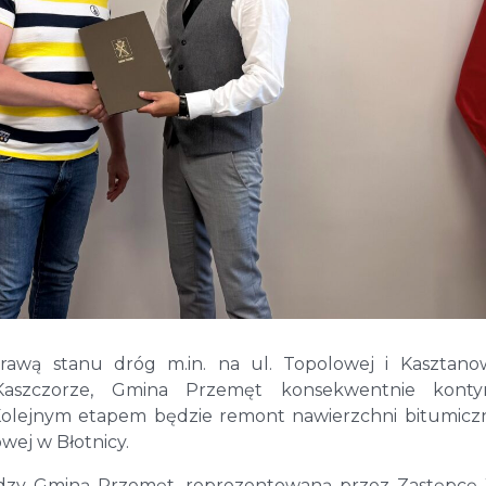
awą stanu dróg m.in. na ul. Topolowej i Kasztano
Kaszczorze, Gmina Przemęt konsekwentnie konty
 Kolejnym etapem będzie remont nawierzchni bitumicz
owej w Błotnicy.
dzy Gminą Przemęt, reprezentowaną przez Zastępcę 