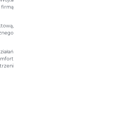
 firmą
tową,
cznego
ziałań
mfort
trzeni