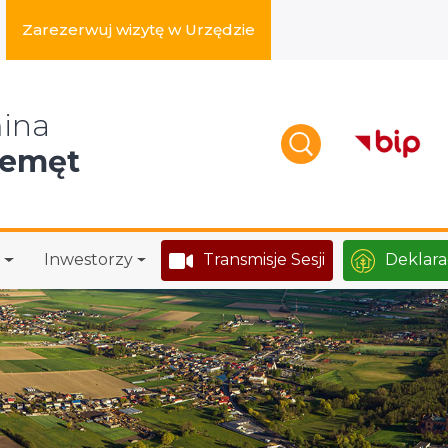
Zarezerwuj wizytę w Urzędzie
zukaj w serwisie
ina
zemęt
Inwestorzy
Transmisje Sesji
Deklara