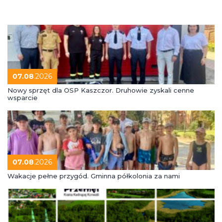
07.08
.2026
Nowy sprzęt dla OSP Kaszczor. Druhowie zyskali cenne
wsparcie
07.08
.2026
Wakacje pełne przygód. Gminna półkolonia za nami