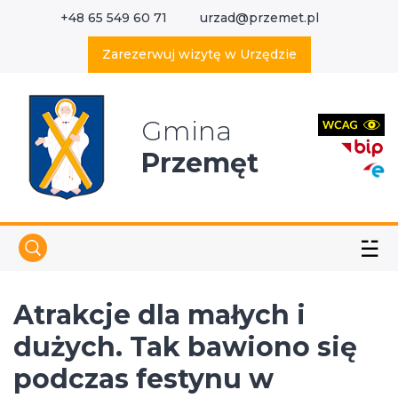
+48 65 549 60 71
urzad@przemet.pl
X
Wyszukaj w serwisie
Zarezerwuj wizytę w Urzędzie
Gmina
Przemęt
☱
Atrakcje dla małych i
dużych. Tak bawiono się
podczas festynu w