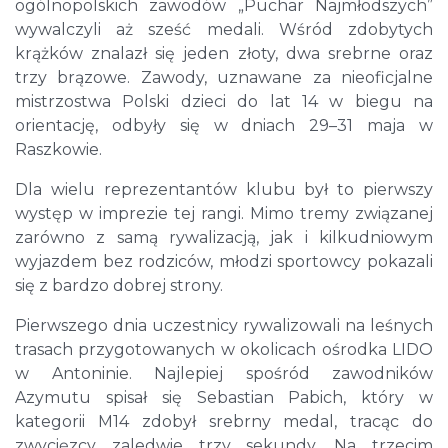
ogólnopolskich zawodów „Puchar Najmłodszych”
wywalczyli aż sześć medali. Wśród zdobytych
krążków znalazł się jeden złoty, dwa srebrne oraz
trzy brązowe. Zawody, uznawane za nieoficjalne
mistrzostwa Polski dzieci do lat 14 w biegu na
orientację, odbyły się w dniach 29–31 maja w
Raszkowie.
Dla wielu reprezentantów klubu był to pierwszy
występ w imprezie tej rangi. Mimo tremy związanej
zarówno z samą rywalizacją, jak i kilkudniowym
wyjazdem bez rodziców, młodzi sportowcy pokazali
się z bardzo dobrej strony.
Pierwszego dnia uczestnicy rywalizowali na leśnych
trasach przygotowanych w okolicach ośrodka LIDO
w Antoninie. Najlepiej spośród zawodników
Azymutu spisał się Sebastian Pabich, który w
kategorii M14 zdobył srebrny medal, tracąc do
zwycięzcy zaledwie trzy sekundy. Na trzecim