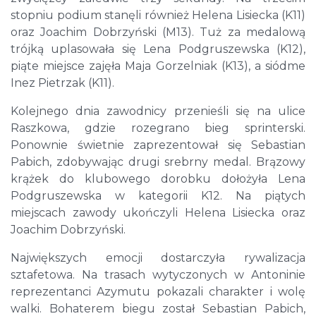
stopniu podium stanęli również Helena Lisiecka (K11)
oraz Joachim Dobrzyński (M13). Tuż za medalową
trójką uplasowała się Lena Podgruszewska (K12),
piąte miejsce zajęła Maja Gorzelniak (K13), a siódme
Inez Pietrzak (K11).
Kolejnego dnia zawodnicy przenieśli się na ulice
Raszkowa, gdzie rozegrano bieg sprinterski.
Ponownie świetnie zaprezentował się Sebastian
Pabich, zdobywając drugi srebrny medal. Brązowy
krążek do klubowego dorobku dołożyła Lena
Podgruszewska w kategorii K12. Na piątych
miejscach zawody ukończyli Helena Lisiecka oraz
Joachim Dobrzyński.
Największych emocji dostarczyła rywalizacja
sztafetowa. Na trasach wytyczonych w Antoninie
reprezentanci Azymutu pokazali charakter i wolę
walki. Bohaterem biegu został Sebastian Pabich,