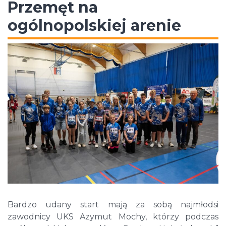
Przemęt na
ogólnopolskiej arenie
Bardzo udany start mają za sobą najmłodsi
zawodnicy UKS Azymut Mochy, którzy podczas