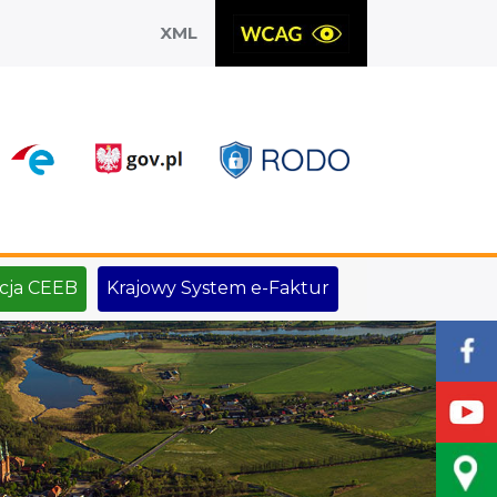
XML
X
cja CEEB
Krajowy System e-Faktur