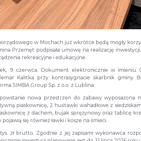
amorządowego w Mochach już wkrótce będą mogły korzy
a Przemęt podpisała umowę na realizację inwestycji,
ządzenia rekreacyjne i edukacyjne.
ek, 9 czerwca. Dokument elektronicznie w imieniu 
emar Kalitka przy kontrasygnacie skarbnik gminy 
irma SIMBA Group Sp. z o.o. z Lublina.
 powstanie nowa przestrzeń do zabawy wyposażona m
wną piaskownicę, 2 huśtawki wahadłowe z siedziskami
iaskownicę z dachem, bujak sprężynowy oraz tablicę k
pojawią się również ławki i kosze na śmieci.
s. zł brutto. Zgodnie z jej zapisami wykonawca rozp
czenie inwestycji planowane jest do 31 lipca 2026 roku.