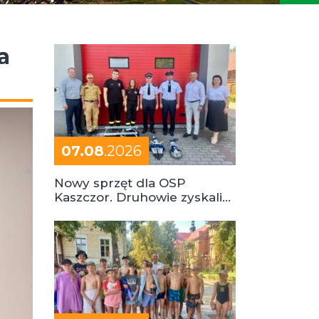
a
07.08
.2026
Nowy sprzęt dla OSP
Kaszczor. Druhowie zyskali
cenne wsparcie