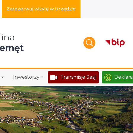
Zarezerwuj wizytę w Urzędzie
zukaj w serwisie
ina
zemęt
Inwestorzy
Transmisje Sesji
Deklara