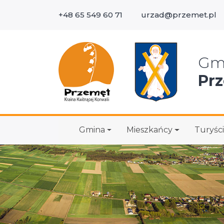
+48 65 549 60 71
urzad@przemet.pl
Wys
Gm
Pr
Gmina
Mieszkańcy
Turyści