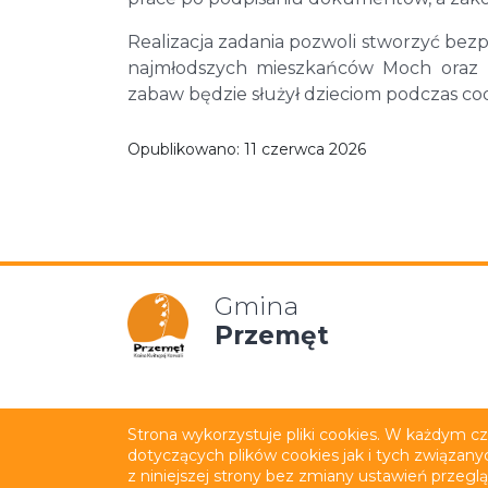
Realizacja zadania pozwoli stworzyć bezp
najmłodszych mieszkańców Moch oraz p
zabaw będzie służył dzieciom podczas co
Opublikowano:
11 czerwca 2026
Gmina
Przemęt
Mapa strony
Polityka p
Strona wykorzystuje pliki cookies. W każdym c
dotyczących plików cookies jak i tych związany
Wykonanie:
netkoncept.com
z niniejszej strony bez zmiany ustawień przegl