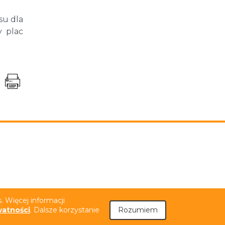
su dla
y plac
niem PJM
Tekst łatwy do czytania (ETR)
 Więcej informacji
watności
. Dalsze korzystanie
Rozumiem
.