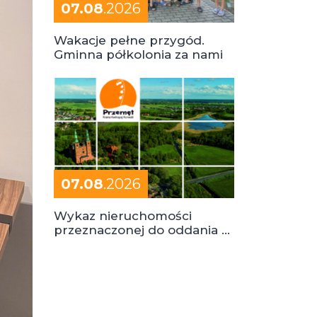
07.08
.2026
Wakacje pełne przygód.
Gminna półkolonia za nami
07.08
.2026
Wykaz nieruchomości
przeznaczonej do oddania w
dzierżawę