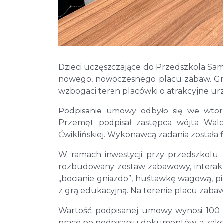
Dzieci uczęszczające do Przedszkola S
nowego, nowoczesnego placu zabaw. Gmin
wzbogaci teren placówki o atrakcyjne ur
Podpisanie umowy odbyło się we wtor
Przemęt podpisał zastępca wójta Wald
Ćwiklińskiej. Wykonawcą zadania została f
W ramach inwestycji przy przedszkolu
rozbudowany zestaw zabawowy, interakty
„bocianie gniazdo”, huśtawkę wagową, p
z grą edukacyjną. Na terenie placu zabaw 
Wartość podpisanej umowy wynosi 100 ty
prace po podpisaniu dokumentów, a zakoń