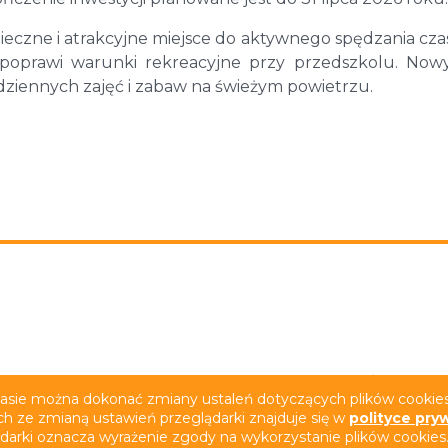
ieczne i atrakcyjne miejsce do aktywnego spędzania cza
oprawi warunki rekreacyjne przy przedszkolu. Now
dziennych zajęć i zabaw na świeżym powietrzu.
rywatności
Deklaracja dostępności
Film z tłumacze
zasie można dokonać zmiany ustaleń dotyczących plików cookies.
ch ze zmianą ustawień przeglądarki znajduje się w
polityce pry
ądarki oznacza wyrażenie zgody na wykorzystanie plików cookies