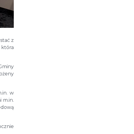
stać z
 która
Gminy
Bożeny
.in. w
 m.in.
redową
ocznie