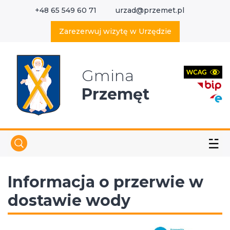
+48 65 549 60 71
urzad@przemet.pl
X
Wyszukaj w serwisie
Zarezerwuj wizytę w Urzędzie
Gmina
Przemęt
☱
Informacja o przerwie w
dostawie wody