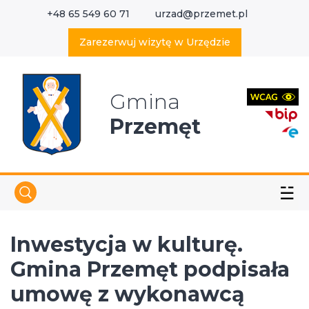
+48 65 549 60 71
urzad@przemet.pl
X
Wyszukaj w serwisie
Zarezerwuj wizytę w Urzędzie
Gmina
Przemęt
☱
Inwestycja w kulturę.
Gmina Przemęt podpisała
umowę z wykonawcą