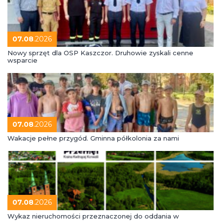
07.08
.2026
Nowy sprzęt dla OSP Kaszczor. Druhowie zyskali cenne
wsparcie
07.08
.2026
Wakacje pełne przygód. Gminna półkolonia za nami
07.08
.2026
Wykaz nieruchomości przeznaczonej do oddania w