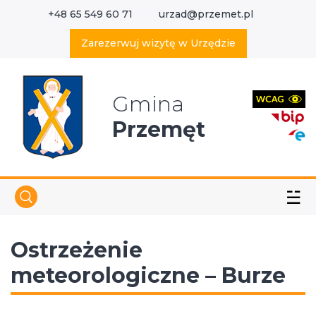
+48 65 549 60 71
urzad@przemet.pl
X
Wyszukaj w serwisie
Zarezerwuj wizytę w Urzędzie
Gmina
Przemęt
☱
Ostrzeżenie
meteorologiczne – Burze