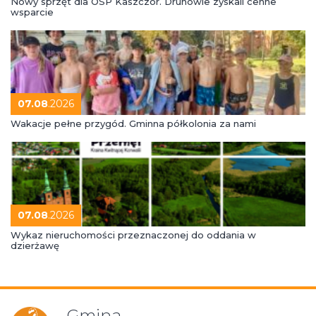
Nowy sprzęt dla OSP Kaszczor. Druhowie zyskali cenne
wsparcie
07.08
.2026
Wakacje pełne przygód. Gminna półkolonia za nami
07.08
.2026
Wykaz nieruchomości przeznaczonej do oddania w
dzierżawę
Gmina