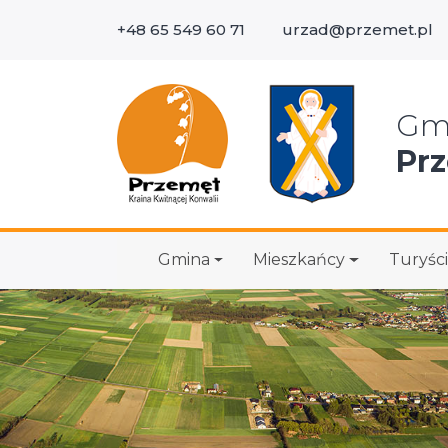
+48 65 549 60 71
urzad@przemet.pl
Wys
Gm
Pr
Gmina
Mieszkańcy
Turyści