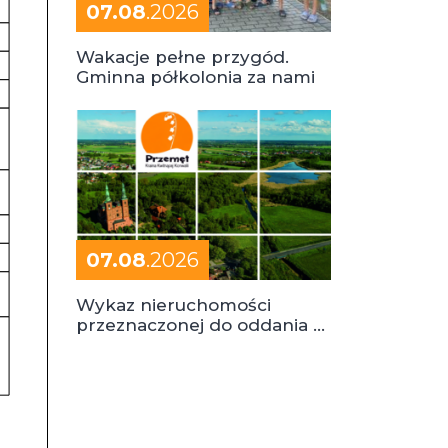
07.08
.2026
Wakacje pełne przygód.
Gminna półkolonia za nami
07.08
.2026
Wykaz nieruchomości
przeznaczonej do oddania w
dzierżawę