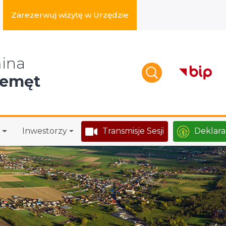
Zarezerwuj wizytę w Urzędzie
zukaj w serwisie
ina
zemęt
Inwestorzy
Transmisje Sesji
Deklara