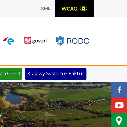
XML
X
cja CEEB
Krajowy System e-Faktur