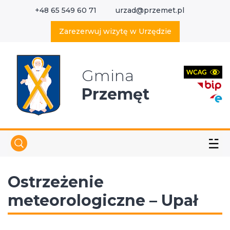
+48 65 549 60 71
urzad@przemet.pl
X
Wyszukaj w serwisie
Zarezerwuj wizytę w Urzędzie
Gmina
Przemęt
☱
Ostrzeżenie
meteorologiczne – Upał