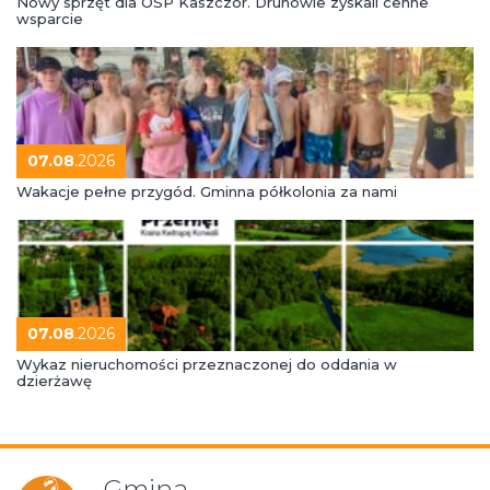
Nowy sprzęt dla OSP Kaszczor. Druhowie zyskali cenne
wsparcie
07.08
.2026
Wakacje pełne przygód. Gminna półkolonia za nami
07.08
.2026
Wykaz nieruchomości przeznaczonej do oddania w
dzierżawę
Gmina