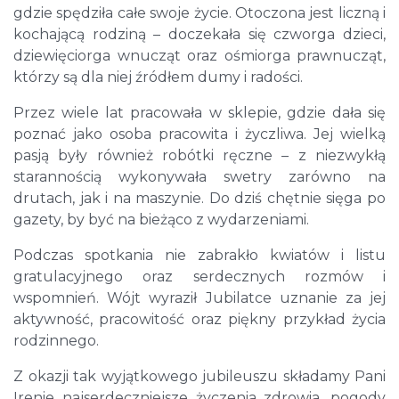
gdzie spędziła całe swoje życie. Otoczona jest liczną i
kochającą rodziną – doczekała się czworga dzieci,
dziewięciorga wnucząt oraz ośmiorga prawnucząt,
którzy są dla niej źródłem dumy i radości.
Przez wiele lat pracowała w sklepie, gdzie dała się
poznać jako osoba pracowita i życzliwa. Jej wielką
pasją były również robótki ręczne – z niezwykłą
starannością wykonywała swetry zarówno na
drutach, jak i na maszynie. Do dziś chętnie sięga po
gazety, by być na bieżąco z wydarzeniami.
Podczas spotkania nie zabrakło kwiatów i listu
gratulacyjnego oraz serdecznych rozmów i
wspomnień. Wójt wyraził Jubilatce uznanie za jej
aktywność, pracowitość oraz piękny przykład życia
rodzinnego.
Z okazji tak wyjątkowego jubileuszu składamy Pani
Irenie najserdeczniejsze życzenia zdrowia, pogody