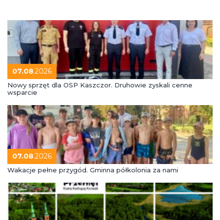
07.08
.2026
Nowy sprzęt dla OSP Kaszczor. Druhowie zyskali cenne
wsparcie
07.08
.2026
Wakacje pełne przygód. Gminna półkolonia za nami