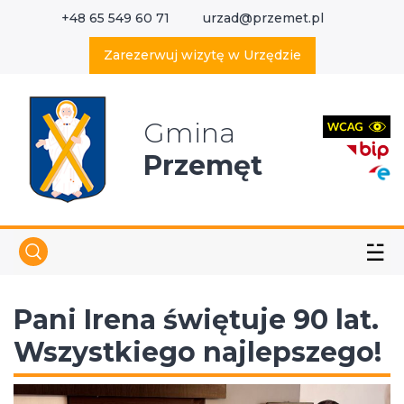
+48 65 549 60 71
urzad@przemet.pl
X
Wyszukaj w serwisie
Zarezerwuj wizytę w Urzędzie
Gmina
Przemęt
☱
Pani Irena świętuje 90 lat.
Wszystkiego najlepszego!