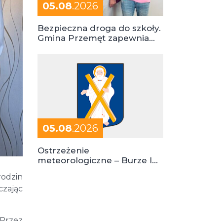
05.08
.2026
Bezpieczna droga do szkoły.
Gmina Przemęt zapewnia
dowóz do szkół i ośrodków
05.08
.2026
Ostrzeżenie
meteorologiczne – Burze I
stopień zagrożenia
rodzin
czając
 Przez