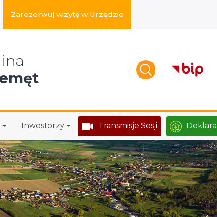
Zarezerwuj wizytę w Urzędzie
zukaj w serwisie
ina
zemęt
Inwestorzy
Transmisje Sesji
Deklara