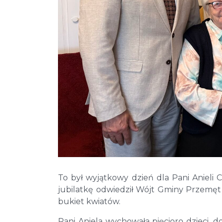
To był wyjątkowy dzień dla Pani Anieli C
jubilatkę odwiedził Wójt Gminy Przemęt 
bukiet kwiatów.
Pani Aniela wychowała pięcioro dzieci,