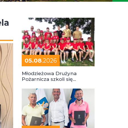
la
05.08
.2026
Młodzieżowa Drużyna
Pożarnicza szkoli się
podczas obozu