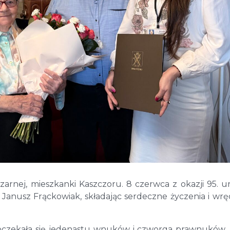
zarnej, mieszkanki Kaszczoru. 8 czerwca z okazji 95. u
Janusz Frąckowiak, składając serdeczne życzenia i wrę
 doczekała się jedenastu wnuków i czworga prawnuków.