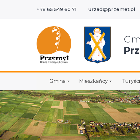
+48 65 549 60 71
urzad@przemet.pl
Wys
Gm
Pr
Gmina
Mieszkańcy
Turyści