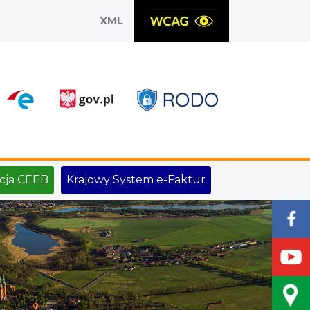
XML
X
cja CEEB
Krajowy System e-Faktur