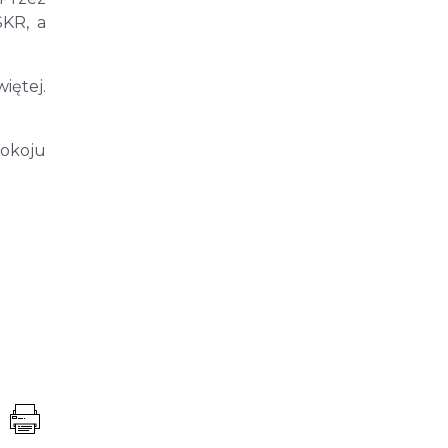
SKR, a
iętej.
pokoju