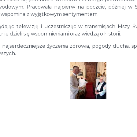
awodowym. Pracowała najpierw na poczcie, później w 
adę wspomina z wyjątkowym sentymentem.
ając telewizję i uczestnicząc w transmisjach Mszy Św
ie dzieli się wspomnieniami oraz wiedzą o historii.
li najserdeczniejsze życzenia zdrowia, pogody ducha, s
ższych.