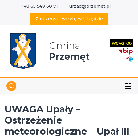
+48 65 549 60 71
urzad@przemet.pl
X
Wyszukaj w serwisie
Zarezerwuj wizytę w Urzędzie
Gmina
Przemęt
☱
UWAGA Upały –
Ostrzeżenie
meteorologiczne – Upał III