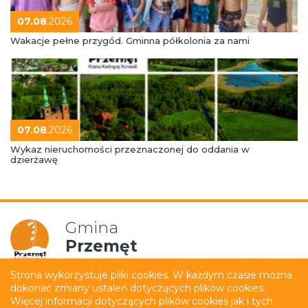
07.08
.2026
Wakacje pełne przygód. Gminna półkolonia za nami
07.08
.2026
Wykaz nieruchomości przeznaczonej do oddania w
dzierżawę
Gmina
Przemęt
Strona wykorzystuje pliki cookies. W każdym czasie można
dokonać zmiany ustaleń dotyczących plików cookies.
Mapa strony
Polityka prywatności
Więcej informacji dotyczących plików cookies jak i tych