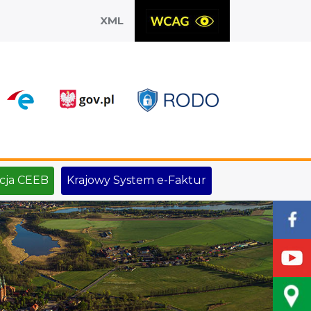
XML
X
cja CEEB
Krajowy System e-Faktur