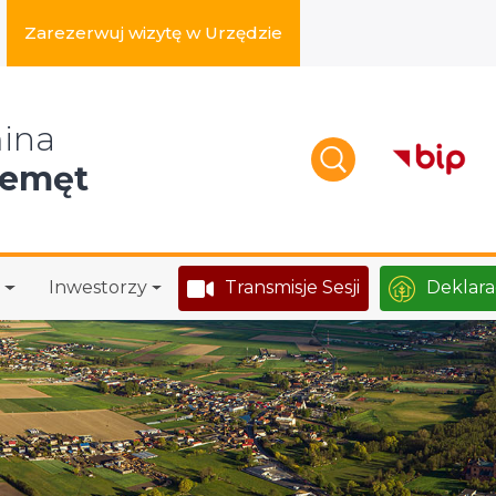
Zarezerwuj wizytę w Urzędzie
zukaj w serwisie
ina
zemęt
Inwestorzy
Transmisje Sesji
Deklara