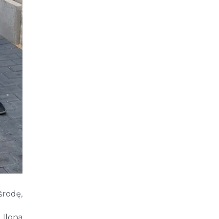
środę,
 Ilona