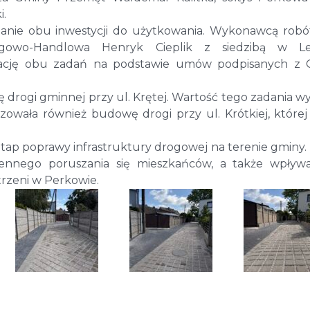
i.
danie obu inwestycji do użytkowania. Wykonawcą robó
wo-Handlowa Henryk Cieplik z siedzibą w Les
izację obu zadań na podstawie umów podpisanych z
drogi gminnej przy ul. Krętej. Wartość tego zadania wy
izowała również budowę drogi przy ul. Krótkiej, której
 etap poprawy infrastruktury drogowej na terenie gminy
iennego poruszania się mieszkańców, a także wpływ
trzeni w Perkowie.