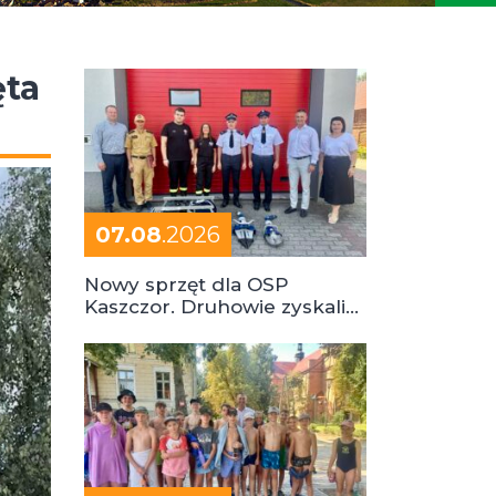
ęta
07.08
.2026
Nowy sprzęt dla OSP
Kaszczor. Druhowie zyskali
cenne wsparcie