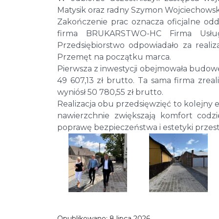
Matysik oraz radny Szymon Wojciechowsk
Zakończenie prac oznacza oficjalne od
firma BRUKARSTWO-HC Firma Usługo
Przedsiębiorstwo odpowiadało za real
Przemęt na początku marca.
Pierwsza z inwestycji obejmowała budowę 
49 607,13 zł brutto. Ta sama firma zreal
wyniósł 50 780,55 zł brutto.
Realizacja obu przedsięwzięć to kolejny
nawierzchnie zwiększają komfort codz
poprawę bezpieczeństwa i estetyki przes
Opublikowano:
8 lipca 2026