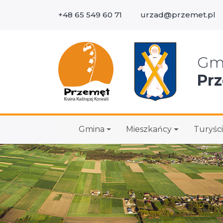
+48 65 549 60 71
urzad@przemet.pl
Wys
Gm
Pr
Gmina
Mieszkańcy
Turyści