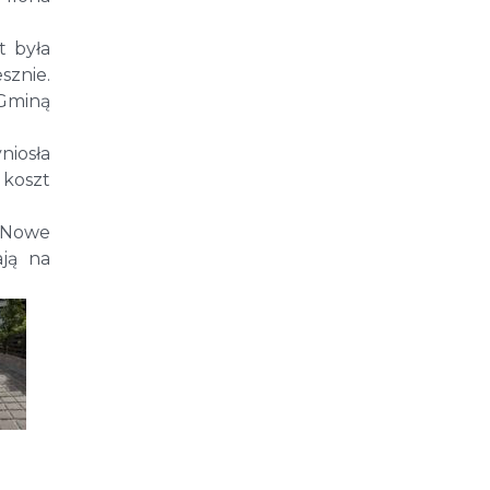
t była
znie.
 Gminą
niosła
 koszt
. Nowe
ają na