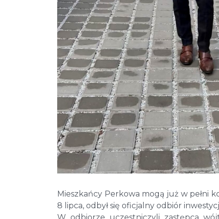
Mieszkańcy Perkowa mogą już w pełni k
8 lipca, odbył się oficjalny odbiór inwestyc
W odbiorze uczestniczyli zastępca wó