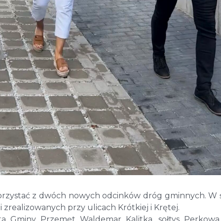
orzystać z dwóch nowych odcinków dróg gminnych. W 
ji zrealizowanych przy ulicach Krótkiej i Krętej.
jta Gminy Przemęt Waldemar Kalitka, sołtys Perkowa