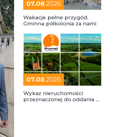
07.08
.2026
Wakacje pełne przygód.
Gminna półkolonia za nami
07.08
.2026
Wykaz nieruchomości
przeznaczonej do oddania w
dzierżawę