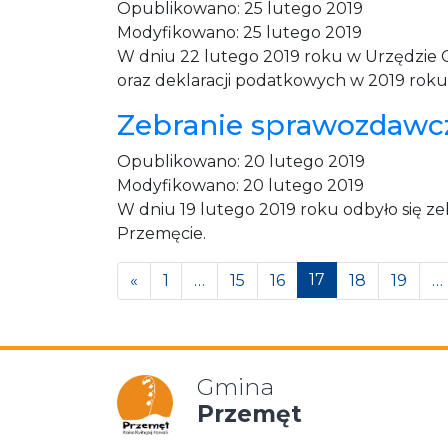
Opublikowano:
25 lutego 2019
Modyfikowano:
25 lutego 2019
W dniu 22 lutego 2019 roku w Urzędzie G
oraz deklaracji podatkowych w 2019 roku
Zebranie sprawozdawc
Opublikowano:
20 lutego 2019
Modyfikowano:
20 lutego 2019
W dniu 19 lutego 2019 roku odbyło się 
Przemęcie.
Posts navigation
17
«
1
…
15
16
18
19
…
Gmina
Przemęt