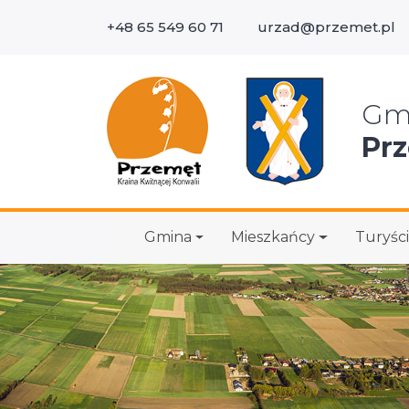
+48 65 549 60 71
urzad@przemet.pl
Wys
Gm
Pr
Gmina
Mieszkańcy
Turyści