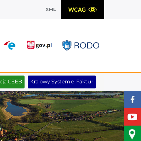
XML
X
cja CEEB
Krajowy System e-Faktur