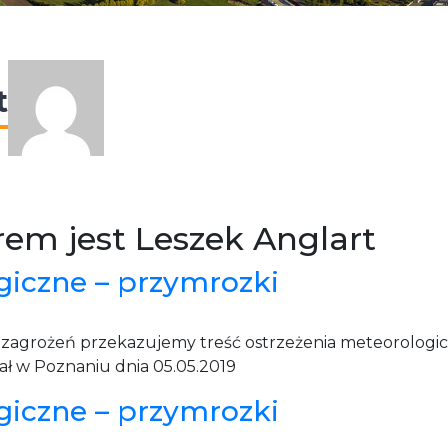
t
rem jest Leszek Anglart
giczne – przymrozki
u zagrożeń przekazujemy treść ostrzeżenia meteorolo
ł w Poznaniu dnia 05.05.2019
giczne – przymrozki