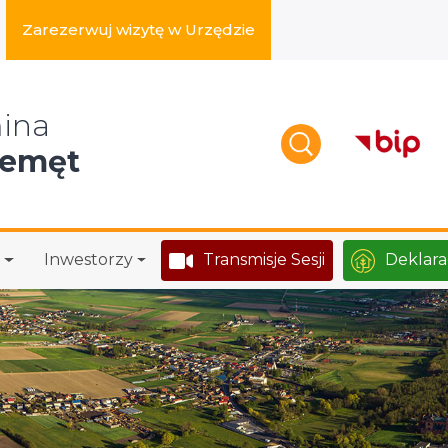
Zarezerwuj wizytę w Urzędzie
zukaj w serwisie
ina
zemęt
Inwestorzy
Transmisje Sesji
Deklara