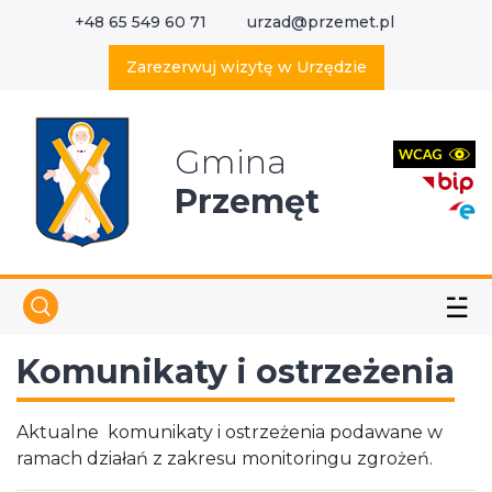
+48 65 549 60 71
urzad@przemet.pl
X
Wyszukaj w serwisie
Zarezerwuj wizytę w Urzędzie
Gmina
Przemęt
☱
Komunikaty i ostrzeżenia
Aktualne komunikaty i ostrzeżenia podawane w
ramach działań z zakresu monitoringu zgrożeń.