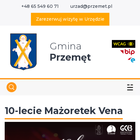
+48 65 549 60 71
urzad@przemet.pl
X
Wyszukaj w serwisie
Zarezerwuj wizytę w Urzędzie
Gmina
Przemęt
☱
10-lecie Mażoretek Vena