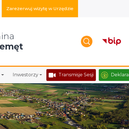
Zarezerwuj wizytę w Urzędzie
zukaj w serwisie
ina
zemęt
Inwestorzy
Transmisje Sesji
Deklara