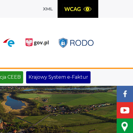
XML
X
cja CEEB
Krajowy System e-Faktur