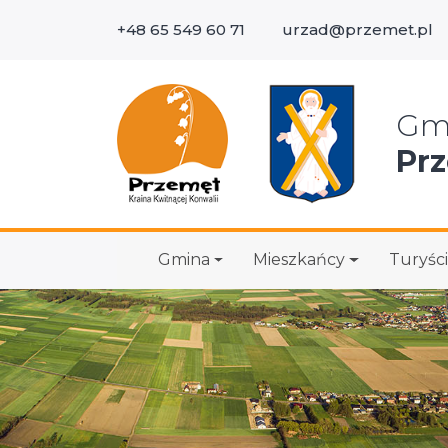
+48 65 549 60 71
urzad@przemet.pl
Wys
Gm
Pr
Gmina
Mieszkańcy
Turyści