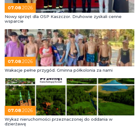
07.08
.2026
Nowy sprzęt dla OSP Kaszczor. Druhowie zyskali cenne
wsparcie
07.08
.2026
Wakacje pełne przygód. Gminna półkolonia za nami
07.08
.2026
Wykaz nieruchomości przeznaczonej do oddania w
dzierżawę