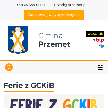
+48 65 549 60 71
urzad@przemet.pl
X
Wyszukaj w serwisie
Zarezerwuj wizytę w Urzędzie
Gmina
Przemęt
☱
Ferie z GCKiB