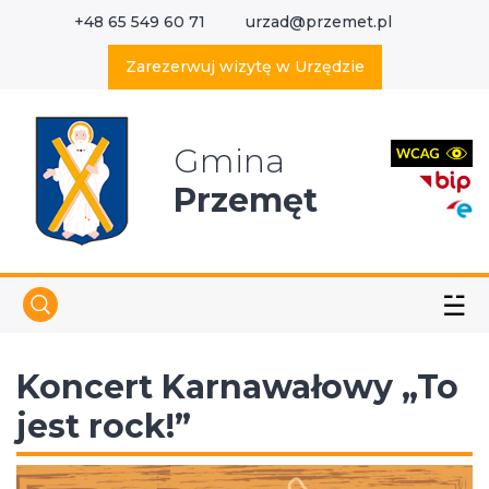
+48 65 549 60 71
urzad@przemet.pl
X
Wyszukaj w serwisie
Zarezerwuj wizytę w Urzędzie
Gmina
Przemęt
☱
Koncert Karnawałowy „To
jest rock!”