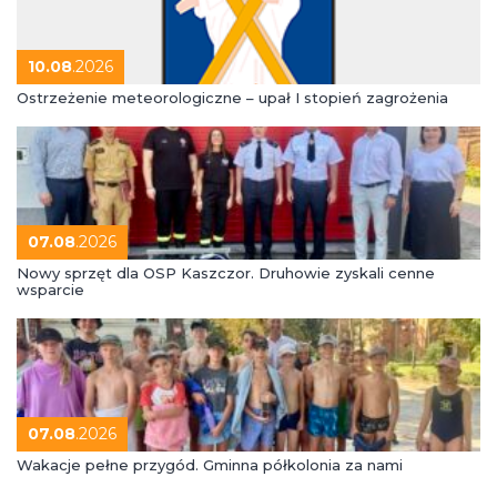
10.08
.2026
Ostrzeżenie meteorologiczne – upał I stopień zagrożenia
07.08
.2026
Nowy sprzęt dla OSP Kaszczor. Druhowie zyskali cenne
wsparcie
07.08
.2026
Wakacje pełne przygód. Gminna półkolonia za nami