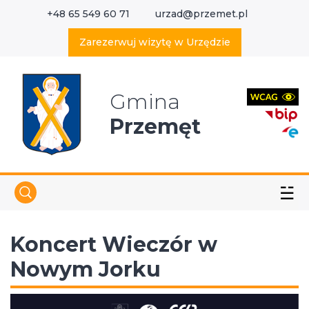
+48 65 549 60 71
urzad@przemet.pl
X
Wyszukaj w serwisie
Zarezerwuj wizytę w Urzędzie
Gmina
Przemęt
☱
Koncert Wieczór w
Nowym Jorku