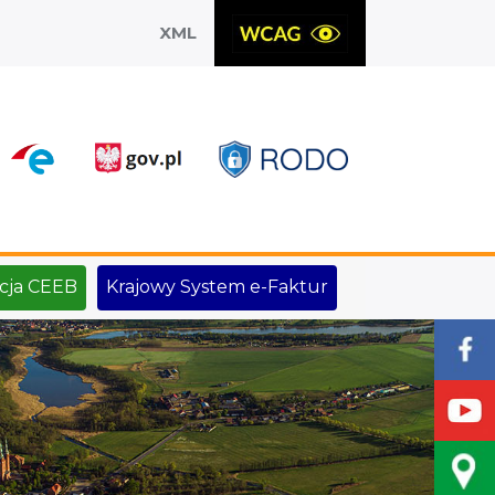
XML
X
cja CEEB
Krajowy System e-Faktur