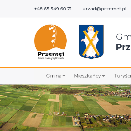
+48 65 549 60 71
urzad@przemet.pl
Wys
Gm
Pr
Gmina
Mieszkańcy
Turyści