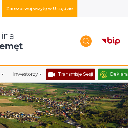
Zarezerwuj wizytę w Urzędzie
zukaj w serwisie
ina
zemęt
Inwestorzy
Transmisje Sesji
Deklara