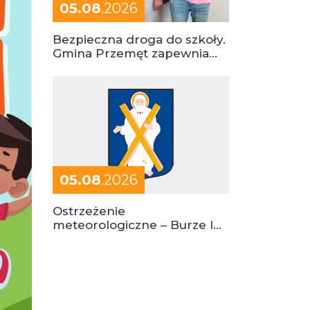
05.08
.2026
Bezpieczna droga do szkoły.
Gmina Przemęt zapewnia
dowóz do szkół i ośrodków
05.08
.2026
Ostrzeżenie
meteorologiczne – Burze I
stopień zagrożenia