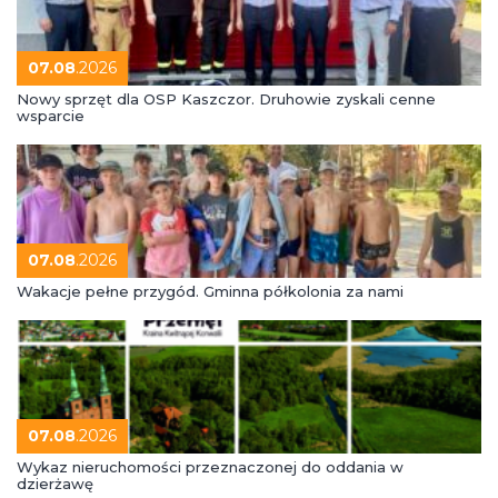
07.08
.2026
Nowy sprzęt dla OSP Kaszczor. Druhowie zyskali cenne
wsparcie
07.08
.2026
Wakacje pełne przygód. Gminna półkolonia za nami
07.08
.2026
Wykaz nieruchomości przeznaczonej do oddania w
dzierżawę