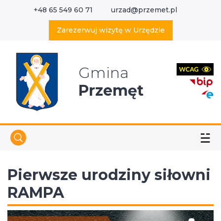
+48 65 549 60 71
urzad@przemet.pl
X
Wyszukaj w serwisie
Zarezerwuj wizytę w Urzędzie
Gmina
Przemęt
☱
Pierwsze urodziny siłowni
RAMPA