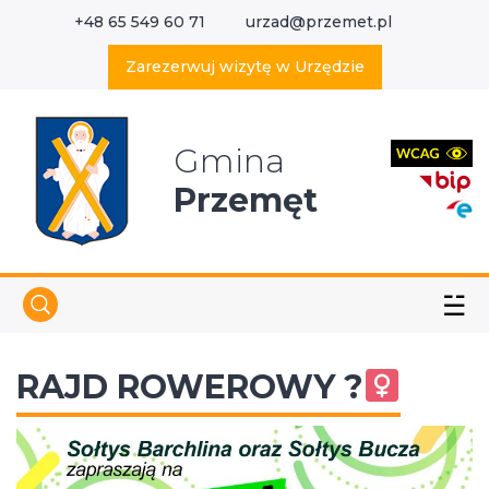
+48 65 549 60 71
urzad@przemet.pl
X
Wyszukaj w serwisie
Zarezerwuj wizytę w Urzędzie
Gmina
Przemęt
☱
RAJD ROWEROWY ?‍