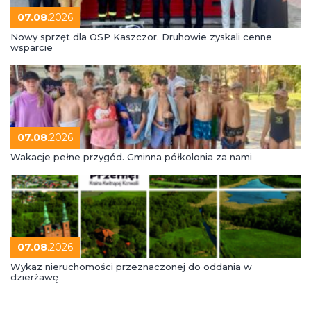
07.08
.2026
Nowy sprzęt dla OSP Kaszczor. Druhowie zyskali cenne
wsparcie
07.08
.2026
Wakacje pełne przygód. Gminna półkolonia za nami
07.08
.2026
Wykaz nieruchomości przeznaczonej do oddania w
dzierżawę