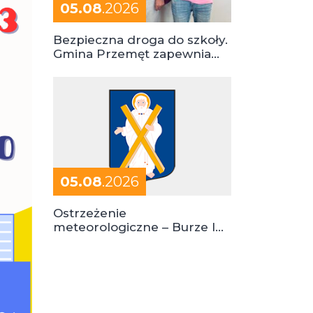
05.08
.2026
Bezpieczna droga do szkoły.
Gmina Przemęt zapewnia
dowóz do szkół i ośrodków
05.08
.2026
Ostrzeżenie
meteorologiczne – Burze I
stopień zagrożenia