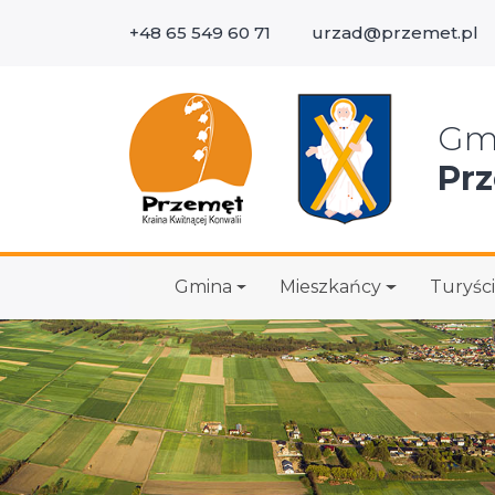
+48 65 549 60 71
urzad@przemet.pl
Wys
Gm
Pr
Gmina
Mieszkańcy
Turyści