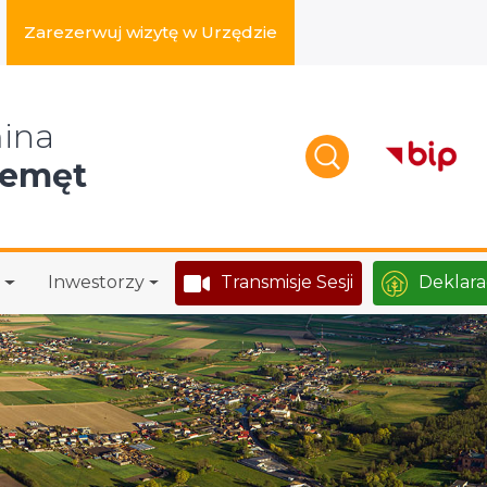
Zarezerwuj wizytę w Urzędzie
zukaj w serwisie
ina
zemęt
Inwestorzy
Transmisje Sesji
Deklara