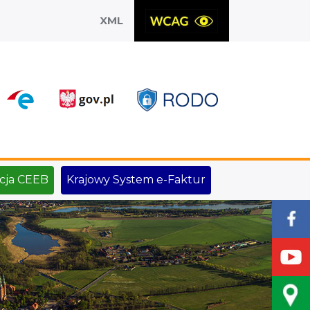
XML
X
cja CEEB
Krajowy System e-Faktur