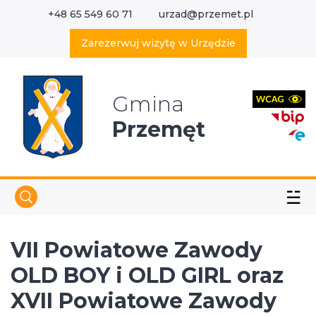
+48 65 549 60 71
urzad@przemet.pl
X
Wyszukaj w serwisie
Zarezerwuj wizytę w Urzędzie
Gmina
Przemęt
☱
VII Powiatowe Zawody
OLD BOY i OLD GIRL oraz
XVII Powiatowe Zawody