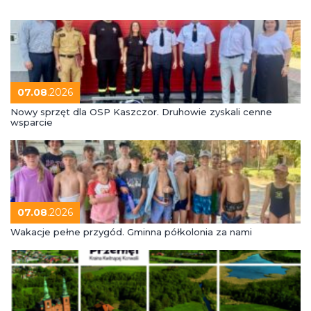
07.08
.2026
Nowy sprzęt dla OSP Kaszczor. Druhowie zyskali cenne
wsparcie
07.08
.2026
Wakacje pełne przygód. Gminna półkolonia za nami