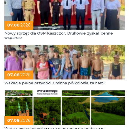
07.08
.2026
Nowy sprzęt dla OSP Kaszczor. Druhowie zyskali cenne
wsparcie
07.08
.2026
Wakacje pełne przygód. Gminna półkolonia za nami
07.08
.2026
Wykaz nieruchomości przeznaczonej do oddania w