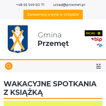
+48 65 549 60 71
urzad@przemet.pl
X
Wyszukaj w serwisie
Zarezerwuj wizytę w Urzędzie
Gmina
Przemęt
☱
WAKACYJNE SPOTKANIA
Z KSIĄŻKĄ