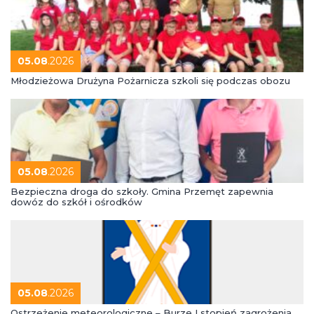
05.08
.2026
Młodzieżowa Drużyna Pożarnicza szkoli się podczas obozu
05.08
.2026
Bezpieczna droga do szkoły. Gmina Przemęt zapewnia
dowóz do szkół i ośrodków
05.08
.2026
Ostrzeżenie meteorologiczne – Burze I stopień zagrożenia