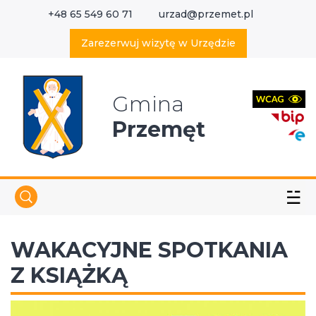
+48 65 549 60 71
urzad@przemet.pl
X
Wyszukaj w serwisie
Zarezerwuj wizytę w Urzędzie
Gmina
Przemęt
☱
WAKACYJNE SPOTKANIA
Z KSIĄŻKĄ