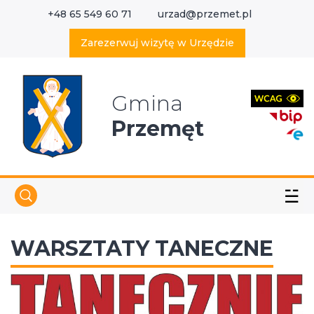
+48 65 549 60 71
urzad@przemet.pl
X
Wyszukaj w serwisie
Zarezerwuj wizytę w Urzędzie
Gmina
Przemęt
☱
WARSZTATY TANECZNE