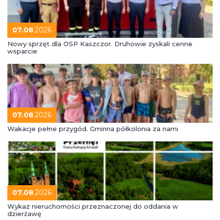
07.08
.2026
Nowy sprzęt dla OSP Kaszczor. Druhowie zyskali cenne
wsparcie
07.08
.2026
Wakacje pełne przygód. Gminna półkolonia za nami
07.08
.2026
Wykaz nieruchomości przeznaczonej do oddania w
dzierżawę