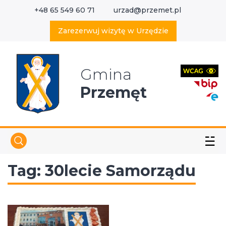
+48 65 549 60 71
urzad@przemet.pl
X
Wyszukaj w serwisie
Zarezerwuj wizytę w Urzędzie
Gmina
Przemęt
☱
Tag:
30lecie Samorządu