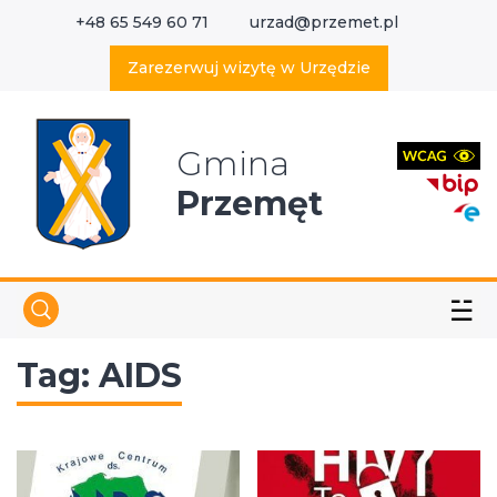
+48 65 549 60 71
urzad@przemet.pl
X
Wyszukaj w serwisie
Zarezerwuj wizytę w Urzędzie
Gmina
Przemęt
☱
Tag:
AIDS