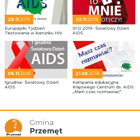
28.11
.2019
20.11
.2019
Europejski Tydzień
01.12.2019- Światowy Dzień
Testowania w kierunku HIV
AIDS
06.11
.2018
21.06
.2018
1grudnia- Światowy Dzień
Kampania edukacyjna
AIDS
Krajowego Centrum ds. AIDS
„Mam czas rozmawiać”.
Gmina
Przemęt