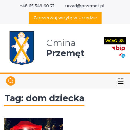
+48 65 549 60 71
urzad@przemet.pl
X
Wyszukaj w serwisie
Zarezerwuj wizytę w Urzędzie
Gmina
Przemęt
☱
Tag:
dom dziecka