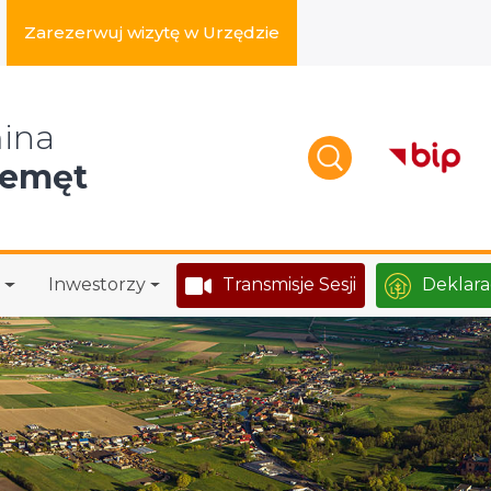
Zarezerwuj wizytę w Urzędzie
zukaj w serwisie
ina
zemęt
Inwestorzy
Transmisje Sesji
Deklara