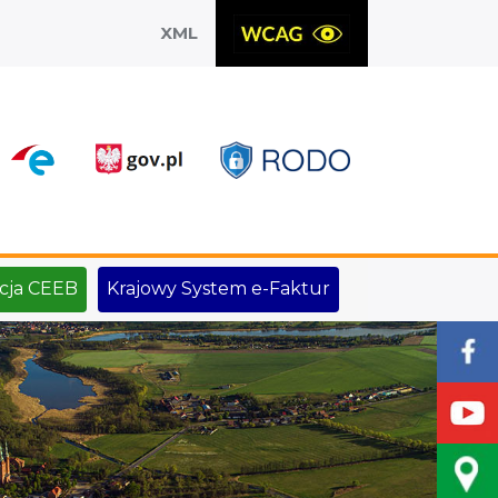
XML
X
cja CEEB
Krajowy System e-Faktur