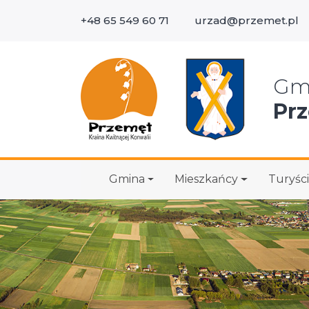
+48 65 549 60 71
urzad@przemet.pl
Wys
Gm
Pr
Gmina
Mieszkańcy
Turyści