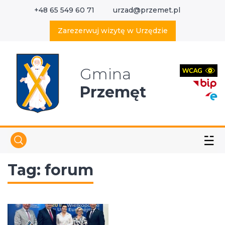
+48 65 549 60 71
urzad@przemet.pl
X
Wyszukaj w serwisie
Zarezerwuj wizytę w Urzędzie
Gmina
Przemęt
☱
Tag:
forum