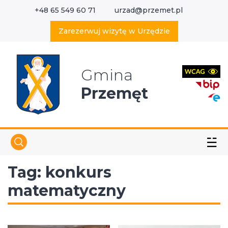
+48 65 549 60 71
urzad@przemet.pl
X
Wyszukaj w serwisie
Zarezerwuj wizytę w Urzędzie
Gmina
Przemęt
☱
Tag:
konkurs
matematyczny