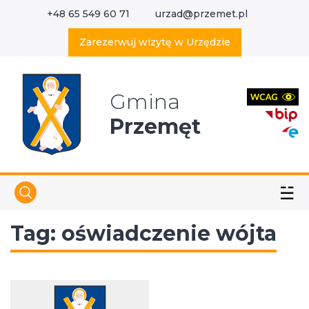
+48 65 549 60 71
urzad@przemet.pl
X
Wyszukaj w serwisie
Zarezerwuj wizytę w Urzędzie
Gmina
Przemęt
☱
Tag:
oświadczenie wójta