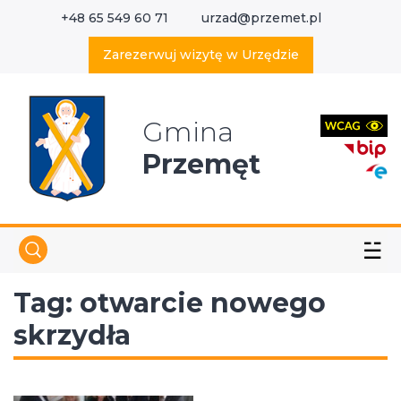
+48 65 549 60 71
urzad@przemet.pl
X
Wyszukaj w serwisie
Zarezerwuj wizytę w Urzędzie
Gmina
Przemęt
☱
Tag:
otwarcie nowego
skrzydła