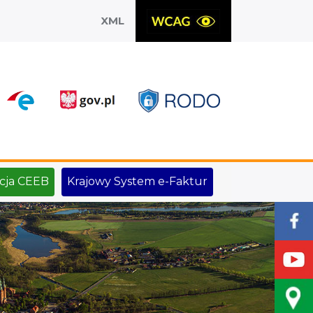
XML
X
cja CEEB
Krajowy System e-Faktur