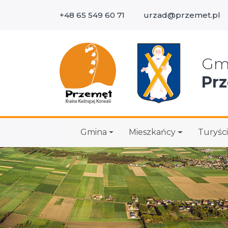
+48 65 549 60 71
urzad@przemet.pl
Wys
Gm
Pr
Gmina
Mieszkańcy
Turyści