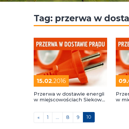
Tag:
przerwa w dosta
15.02
.2016
09.
Przerwa w dostawie energii
Prze
w miejscowościach Siekowo,
w mi
Perkowo i Mochy
Nowa
Posts navigation
10
«
1
…
8
9