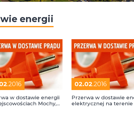
wie energii
02
.2016
02.02
.2016
rwa w dostawie energii
Przerwa w dostawie ene
ejscowościach Mochy,
elektrycznej na terenie
 Wieś i Solec
Mochy