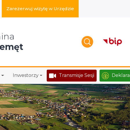
Zarezerwuj wizytę w Urzędzie
zukaj w serwisie
ina
zemęt
Inwestorzy
Transmisje Sesji
Deklara