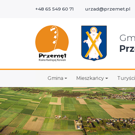
+48 65 549 60 71
urzad@przemet.pl
Wys
Gm
Pr
Gmina
Mieszkańcy
Turyści