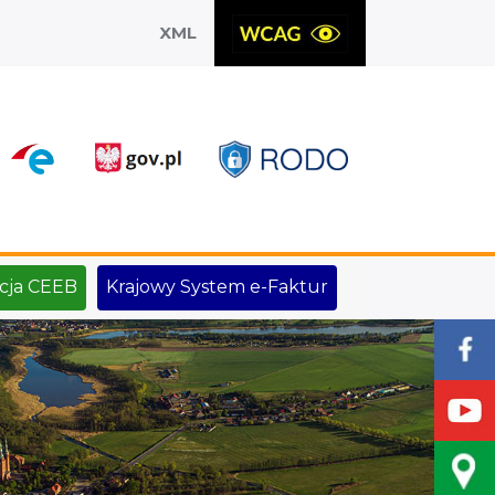
XML
X
cja CEEB
Krajowy System e-Faktur