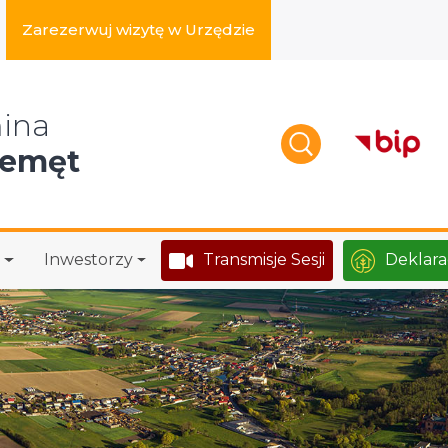
Zarezerwuj wizytę w Urzędzie
zukaj w serwisie
ina
zemęt
Inwestorzy
Transmisje Sesji
Deklara