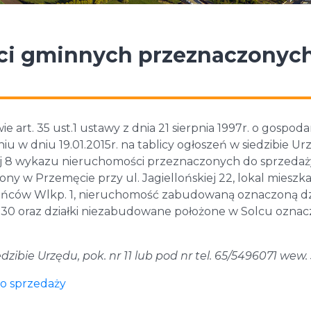
i gminnych przeznaczonyc
 art. 35 ust.1 ustawy z dnia 21 sierpnia 1997r. o gospod
u w dniu 19.01.2015r. na tablicy ogłoszeń w siedzibie U
ej 8 wykazu nieruchomości przeznaczonych do sprzedaż
ony w Przemęcie przy ul. Jagiellońskiej 22, lokal mieszk
tańców Wlkp. 1, nieruchomość zabudowaną oznaczoną dz
j 30 oraz działki niezabudowane położone w Solcu ozna
zibie Urzędu, pok. nr 11 lub pod nr tel. 65/5496071 wew.
o sprzedaży