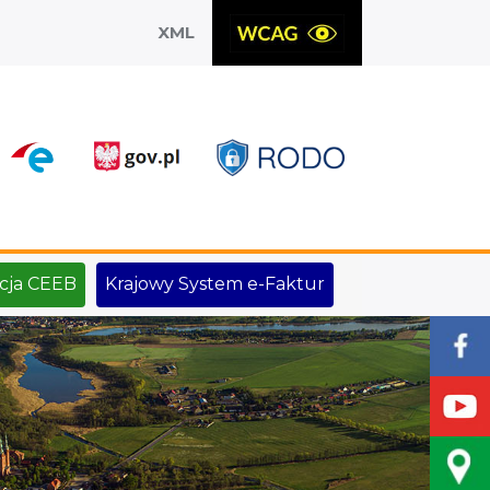
XML
X
cja CEEB
Krajowy System e-Faktur