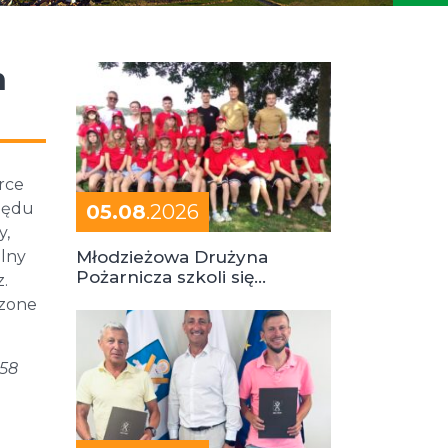
h
arce
rzędu
05.08
.2026
y,
alny
Młodzieżowa Drużyna
Pożarnicza szkoli się
.
podczas obozu
czone
 58