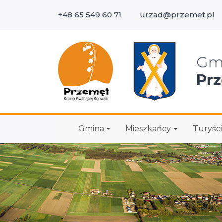
+48 65 549 60 71
urzad@przemet.pl
Wys
Gm
Pr
Gmina
Mieszkańcy
Turyści