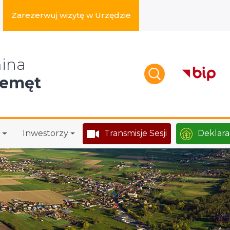
Zarezerwuj wizytę w Urzędzie
zukaj w serwisie
ina
zemęt
Inwestorzy
Transmisje Sesji
Deklara