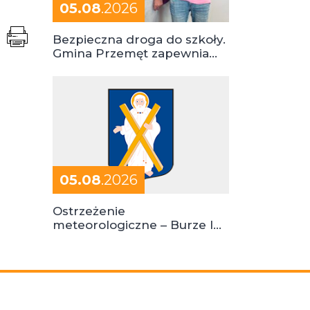
05.08
.2026
Bezpieczna droga do szkoły.
Gmina Przemęt zapewnia
dowóz do szkół i ośrodków
05.08
.2026
Ostrzeżenie
meteorologiczne – Burze I
stopień zagrożenia