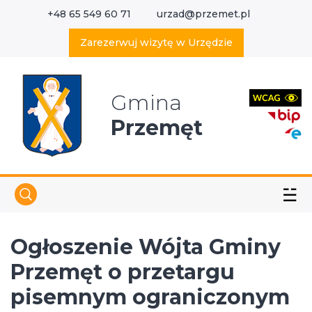
+48 65 549 60 71
urzad@przemet.pl
X
Wyszukaj w serwisie
Zarezerwuj wizytę w Urzędzie
Gmina
Przemęt
☱
Ogłoszenie Wójta Gminy
Przemęt o przetargu
pisemnym ograniczonym