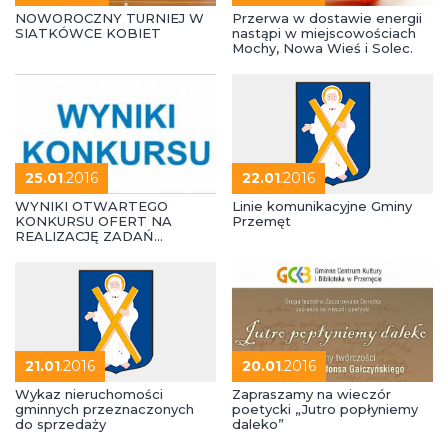
NOWOROCZNY TURNIEJ W
Przerwa w dostawie energii
SIATKÓWCE KOBIET
nastąpi w miejscowościach
Mochy, Nowa Wieś i Solec.
25.01
.2016
22.01
.2016
WYNIKI OTWARTEGO
Linie komunikacyjne Gminy
KONKURSU OFERT NA
Przemęt
REALIZACJĘ ZADAŃ
PUBLICZNYCH W 2016 R.
21.01
.2016
20.01
.2016
Wykaz nieruchomości
Zapraszamy na wieczór
gminnych przeznaczonych
poetycki „Jutro popłyniemy
do sprzedaży
daleko”