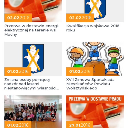
02.02
.2016
02.02
.2016
Przerwa w dostawie energii
Kwalifikacja wojskowa 2016
elektrycznej na terenie wsi
roku
Mochy
01.02
.2016
01.02
.2016
Zmiana osoby pełniącej
XVII Zimowa Spartakiada
nadzór nad lasami
Mieszkańców Powiatu
niestanowiącymi własności
Wolsztyńskiego
Skarbu Państwa
01.02
.2016
27.01
.2016