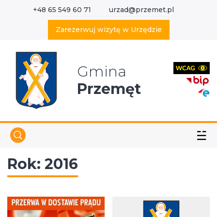
+48 65 549 60 71
urzad@przemet.pl
X
Wyszukaj w serwisie
Zarezerwuj wizytę w Urzędzie
Gmina
Przemęt
☱
Rok:
2016