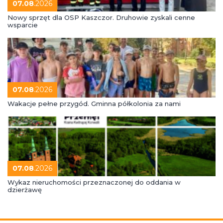
07.08
.2026
Nowy sprzęt dla OSP Kaszczor. Druhowie zyskali cenne
wsparcie
07.08
.2026
Wakacje pełne przygód. Gminna półkolonia za nami
07.08
.2026
Wykaz nieruchomości przeznaczonej do oddania w
dzierżawę