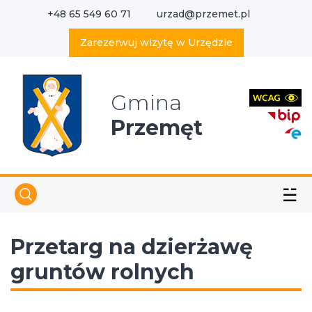
+48 65 549 60 71
urzad@przemet.pl
X
Wyszukaj w serwisie
Zarezerwuj wizytę w Urzędzie
Gmina
Przemęt
☱
Przetarg na dzierżawę
gruntów rolnych