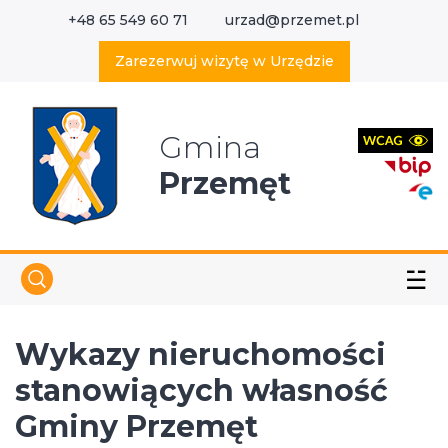
+48 65 549 60 71
urzad@przemet.pl
X
Wyszukaj w serwisie
Zarezerwuj wizytę w Urzędzie
Gmina
Przemęt
☱
Wykazy nieruchomości
stanowiących własność
Gminy Przemęt