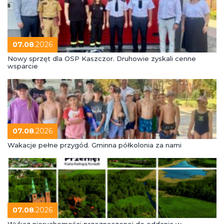
07.08
.2026
Nowy sprzęt dla OSP Kaszczor. Druhowie zyskali cenne
wsparcie
07.08
.2026
Wakacje pełne przygód. Gminna półkolonia za nami
07.08
.2026
Wykaz nieruchomości przeznaczonej do oddania w