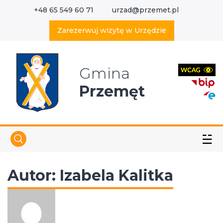
+48 65 549 60 71
urzad@przemet.pl
X
Wyszukaj w serwisie
Zarezerwuj wizytę w Urzędzie
Gmina
Przemęt
☱
Autor:
Izabela Kalitka