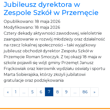
Jubileusz dyrektora w
Zespole Szkół w Przemęcie
Opublikowano:
18 maja 2026
Modyfikowano:
18 maja 2026
Cztery dekady aktywności zawodowej, wieloletnie
zaangażowanie w rozwój młodzieży oraz działalność
na rzecz lokalnej społeczności – taki wyjątkowy
jubileusz obchodził dyrektor Zespołu Szkół w
Przemęcie Roman Smoczyk. Z tej okazji 18 maja w
szkole pojawili się wójt gminy Przemęt Janusz
Frąckowiak oraz kierownik wydziału oświaty i sportu
Marta Sobierajska, którzy złożyli jubilatowi
gratulacje oraz podziękowania
Posts navigation
7
«
1
…
5
6
8
9
…
86
»